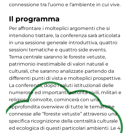
connessione tra l’uomo e l’ambiente in cui vive.
Il programma
Per affrontare i molteplici argomenti che si
intendono trattare, la conferenza sarà articolata
in una sessione generale introduttiva, quattro
sessioni tematiche e quattro side events.
Tema centrale saranno le foreste vetuste,
patrimonio inestimabile di valori naturali e
culturali, che saranno analizzate partendo da
differenti punti di vista e molteplici prospettive.
La conferenza, dopo i saluti istituzionali delle
numerose ed importanti autorità civili, militari e
religiose coinvolte, comincerà con una
approfondita overwiew di tutte le tematiche
connesse alle “foreste vetuste” attraverso una
specifica ricognizione della centralità culturale
ed ecologica di questi particolari ambienti. Le 4